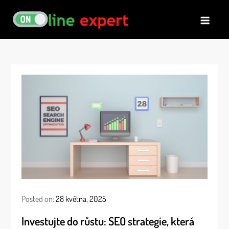
Skip
to
Online expert
Specialista, který vám poradí v
content
každé situaci
Posted on:
28 května, 2025
Investujte do růstu: SEO strategie, která