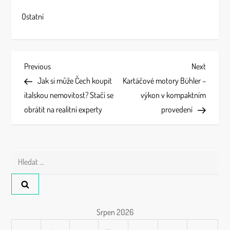
Ostatní
N
Previous
Next
Previous
Next
Post
Post
Jak si může Čech koupit
Kartáčové motory Bühler –
a
italskou nemovitost? Stačí se
výkon v kompaktním
v
obrátit na realitní experty
provedení
i
g
Vyhledávání
a
c
Srpen 2026
e