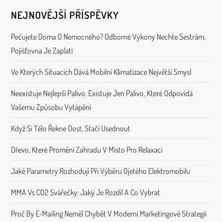
e
NEJNOVĚJŠÍ PŘÍSPĚVKY
k
Pečujete Doma O Nemocného? Odborné Výkony Nechte Sestrám,
Pojišťovna Je Zaplatí
Ve Kterých Situacích Dává Mobilní Klimatizace Největší Smysl
Neexistuje Nejlepší Palivo. Existuje Jen Palivo, Které Odpovídá
Vašemu Způsobu Vytápění
Když Si Tělo Řekne Dost, Stačí Usednout
Dřevo, Které Promění Zahradu V Místo Pro Relaxaci
Jaké Parametry Rozhodují Při Výběru Ojetého Elektromobilu
MMA Vs CO2 Svářečky: Jaký Je Rozdíl A Co Vybrat
Proč By E-Mailing Neměl Chybět V Moderní Marketingové Strategii