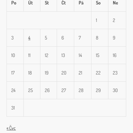
Po
Út
St
Čt
Pá
So
Ne
p
1
2
r
o
3
4
5
6
7
8
9
p
10
11
12
13
14
15
16
ř
17
18
19
20
21
22
23
í
s
24
25
26
27
28
29
30
p
31
ě
v
« Čvc