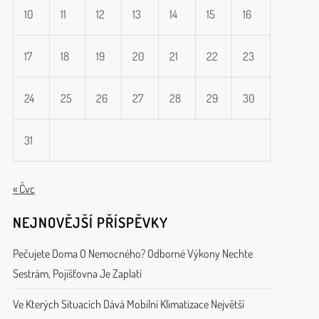
10
11
12
13
14
15
16
17
18
19
20
21
22
23
24
25
26
27
28
29
30
31
« Čvc
NEJNOVĚJŠÍ PŘÍSPĚVKY
Pečujete Doma O Nemocného? Odborné Výkony Nechte
Sestrám, Pojišťovna Je Zaplatí
Ve Kterých Situacích Dává Mobilní Klimatizace Největší