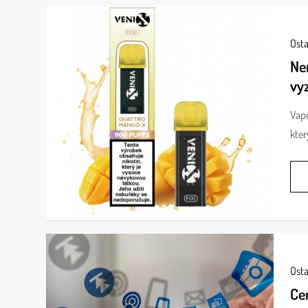
Osta
Nen
vy
Vapo
kter
Osta
Cen