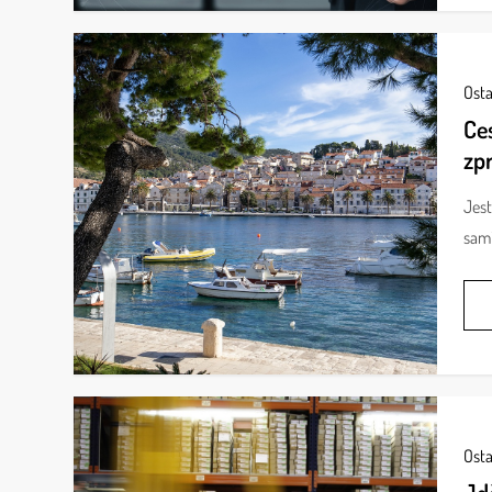
Osta
Ce
zp
Jest
sami
Osta