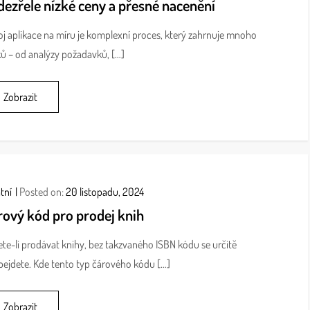
dezřele nízké ceny a přesné nacenění
j aplikace na míru je komplexní proces, který zahrnuje mnoho
ů – od analýzy požadavků, […]
Zobrazit
tní
Posted on:
20 listopadu, 2024
rový kód pro prodej knih
te-li prodávat knihy, bez takzvaného ISBN kódu se určitě
ejdete. Kde tento typ čárového kódu […]
Zobrazit