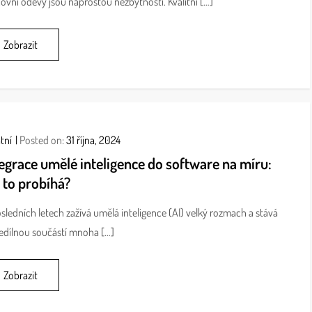
ovní oděvy jsou naprostou nezbytností. Kvalitní […]
Zobrazit
tní
Posted on:
31 října, 2024
egrace umělé inteligence do software na míru:
 to probíhá?
sledních letech zažívá umělá inteligence (AI) velký rozmach a stává
edílnou součástí mnoha […]
Zobrazit