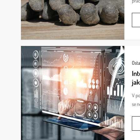
prac
Osta
Int
jak
V po
se n