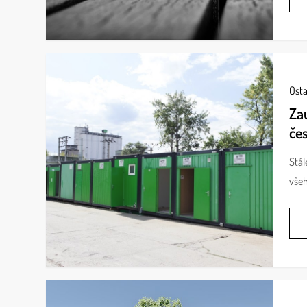
Osta
Zau
če
Stál
všeh