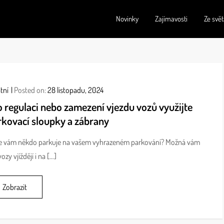
Novinky
Zajímavosti
Ze svě
í v každé situaci
tní
Posted on:
28 listopadu, 2024
 regulaci nebo zamezení vjezdu vozů využijte
rkovací sloupky a zábrany
le vám někdo parkuje na vašem vyhrazeném parkování? Možná vám
vozy vjíždějí i na […]
Zobrazit