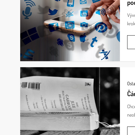
po
Vývo
krok
Osta
Čá
Chce
neob