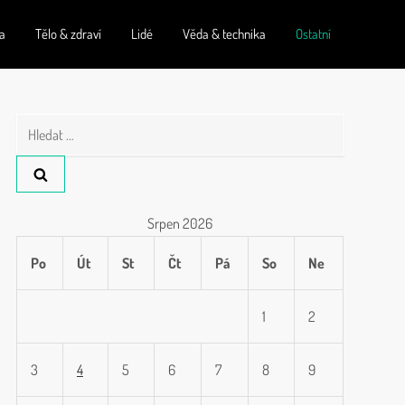
ta
Tělo & zdraví
Lidé
Věda & technika
Ostatní
Vyhledávání
Srpen 2026
Po
Út
St
Čt
Pá
So
Ne
1
2
3
4
5
6
7
8
9