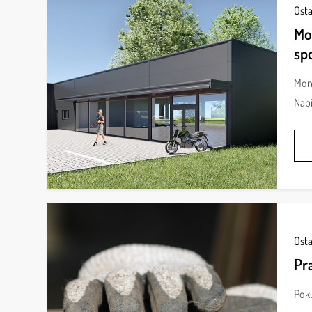
Osta
Mo
sp
Mont
Nabí
Osta
Pr
Poku